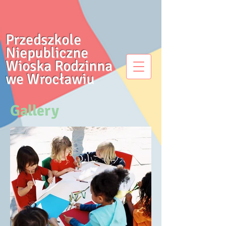
Przedszkole
Niepubliczne
Wioska Rodzinna
we Wrocławiu
Gallery